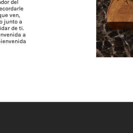
dor del
ecordarle
 que ven,
o junto a
dar de ti.
envenida a
bienvenida