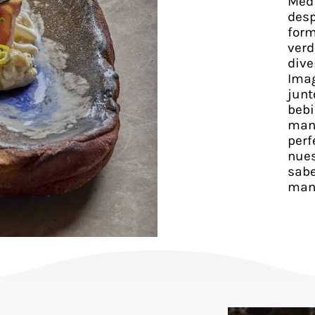
Medi
desp
form
verd
dive
Ima
junt
bebi
mano
perf
nues
sab
mant